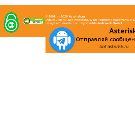
© 2008 — 2026
Asterisk.ru
Digium, Asterisk and AsteriskNOW are registered trademarks of
D
Design and development by
PostMet-Netzwerk GmbH