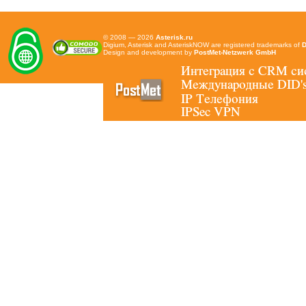
© 2008 — 2026
Asterisk.ru
Digium, Asterisk and AsteriskNOW are registered trademarks of
D
Design and development by
PostMet-Netzwerk GmbH