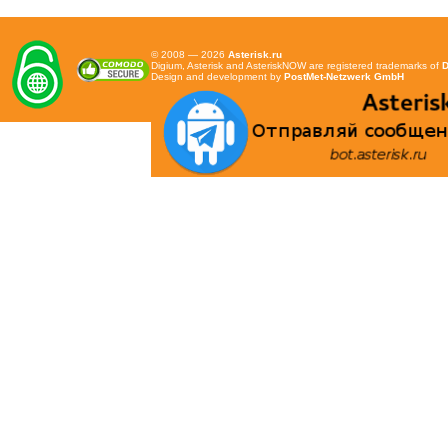
© 2008 — 2026
Asterisk.ru
Digium, Asterisk and AsteriskNOW are registered trademarks of
D
Design and development by
PostMet-Netzwerk GmbH