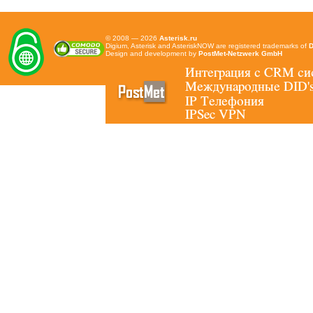
© 2008 — 2026
Asterisk.ru
Digium, Asterisk and AsteriskNOW are registered trademarks of
D
Design and development by
PostMet-Netzwerk GmbH