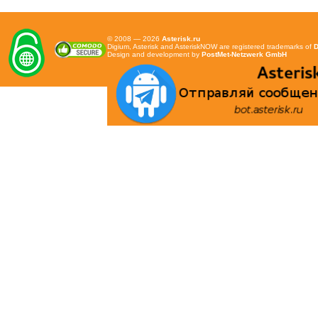
© 2008 — 2026
Asterisk.ru
Digium, Asterisk and AsteriskNOW are registered trademarks of
D
Design and development by
PostMet-Netzwerk GmbH