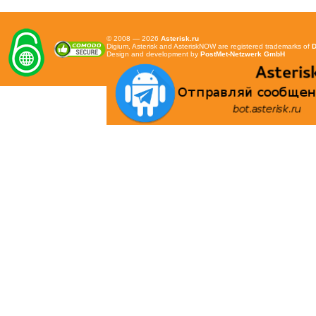
© 2008 — 2026
Asterisk.ru
Digium, Asterisk and AsteriskNOW are registered trademarks of
D
Design and development by
PostMet-Netzwerk GmbH