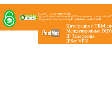
© 2008 — 2026
Asterisk.ru
Digium, Asterisk and AsteriskNOW are registered trademarks of
D
Design and development by
PostMet-Netzwerk GmbH