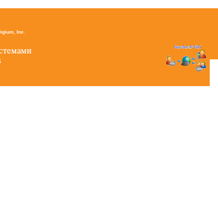
igium, Inc
.