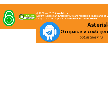
© 2008 — 2026
Asterisk.ru
Digium, Asterisk and AsteriskNOW are registered trademarks of
D
Design and development by
PostMet-Netzwerk GmbH