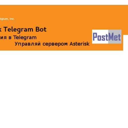
igium, Inc
.