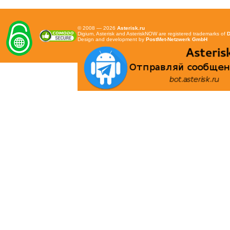
© 2008 — 2026
Asterisk.ru
Digium, Asterisk and AsteriskNOW are registered trademarks of
D
Design and development by
PostMet-Netzwerk GmbH