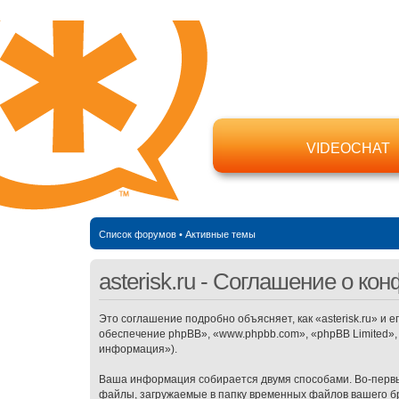
VIDEOCHAT
Список форумов
•
Активные темы
asterisk.ru - Соглашение о к
Это соглашение подробно объясняет, как «asterisk.ru» и е
обеспечение phpBB», «www.phpbb.com», «phpBB Limited»
информация»).
Ваша информация собирается двумя способами. Во-первых
файлы, загружаемые в папку временных файлов вашего бр