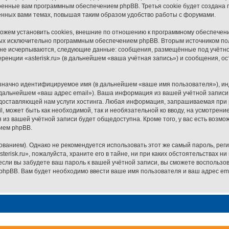
военные вам программным обеспечением phpBB. Третья cookie будет создана п
ённых вами темах, повышая таким образом удобство работы с форумами.
можем установить cookies, внешние по отношению к программному обеспечени
ных исключительно программным обеспечением phpBB. Вторым источником п
о не исчерпываются, следующие данные: сообщения, размещённые под учётн
ренции «asterisk.ru» (в дальнейшем «ваша учётная запись») и сообщения, о
означно идентифицируемое имя (в дальнейшем «ваше имя пользователя»), и
 дальнейшем «ваш адрес email»). Ваша информация из вашей учётной записи 
ставляющей нам услуги хостинга. Любая информация, запрашиваемая при ре
, может быть как необходимой, так и необязательной ко вводу, на усмотрени
 из вашей учётной записи будет общедоступна. Кроме того, у вас есть возмо
ием phpBB.
нием). Однако не рекомендуется использовать этот же самый пароль, регис
risk.ru», пожалуйста, храните его в тайне, ни при каких обстоятельствах ни п
 если вы забудете ваш пароль к вашей учётной записи, вы сможете восполь
pBB. Вам будет необходимо ввести ваше имя пользователя и ваш адрес ema