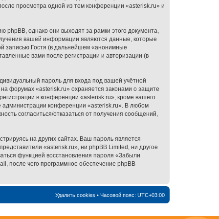
осле просмотра одной из тем конференции «asterisk.ru» и
ю phpBB, однако они выходят за рамки этого документа,
олучения вашей информации являются данные, которые
ой записью Гостя (в дальнейшем «анонимные
ставленные вами после регистрации и авторизации (в
ндивидуальный пароль для входа под вашей учётной
на форумах «asterisk.ru» охраняется законами о защите
гистрации в конференции «asterisk.ru», кроме вашего
е администрации конференции «asterisk.ru». В любом
жность согласиться/отказаться от получения сообщений,
трируясь на других сайтах. Ваш пароль является
редставители «asterisk.ru», ни phpBB Limited, ни другое
зоваться функцией восстановления пароля «Забыли
il, после чего программное обеспечение phpBB
Удалить cookies
• Часовой пояс:
UTC+03:00