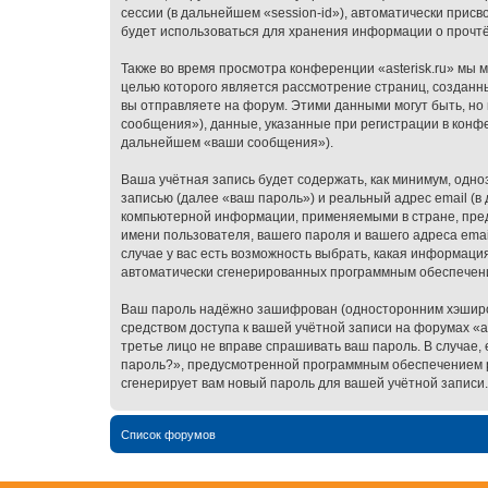
сессии (в дальнейшем «session-id»), автоматически прис
будет использоваться для хранения информации о прочт
Также во время просмотра конференции «asterisk.ru» мы 
целью которого является рассмотрение страниц, создан
вы отправляете на форум. Этими данными могут быть, н
сообщения»), данные, указанные при регистрации в конфе
дальнейшем «ваши сообщения»).
Ваша учётная запись будет содержать, как минимум, одн
записью (далее «ваш пароль») и реальный адрес email (в
компьютерной информации, применяемыми в стране, предо
имени пользователя, вашего пароля и вашего адреса email
случае у вас есть возможность выбрать, какая информация
автоматически сгенерированных программным обеспечен
Ваш пароль надёжно зашифрован (односторонним хэширова
средством доступа к вашей учётной записи на форумах «aste
третье лицо не вправе спрашивать ваш пароль. В случае,
пароль?», предусмотренной программным обеспечением ph
сгенерирует вам новый пароль для вашей учётной записи.
Список форумов