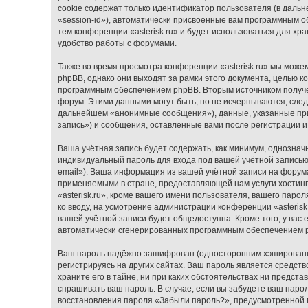
cookie содержат только идентификатор пользователя (в дальн
«session-id»), автоматически присвоенные вам программным о
тем конференции «asterisk.ru» и будет использоваться для х
удобство работы с форумами.
Также во время просмотра конференции «asterisk.ru» мы може
phpBB, однако они выходят за рамки этого документа, целью 
программным обеспечением phpBB. Вторым источником получ
форум. Этими данными могут быть, но не исчерпываются, сле
дальнейшем «анонимные сообщения»), данные, указанные при 
запись») и сообщения, оставленные вами после регистрации 
Ваша учётная запись будет содержать, как минимум, однозна
индивидуальный пароль для входа под вашей учётной записью
email»). Ваша информация из вашей учётной записи на форума
применяемыми в стране, предоставляющей нам услуги хостин
«asterisk.ru», кроме вашего имени пользователя, вашего парол
ко вводу, на усмотрение администрации конференции «asterisk
вашей учётной записи будет общедоступна. Кроме того, у вас 
автоматически сгенерированных программным обеспечением 
Ваш пароль надёжно зашифрован (односторонним хэширование
регистрируясь на других сайтах. Ваш пароль является средство
храните его в тайне, ни при каких обстоятельствах ни представи
спрашивать ваш пароль. В случае, если вы забудете ваш паро
восстановления пароля «Забыли пароль?», предусмотренной 