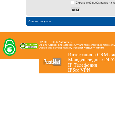
Скрыть моё пребывание на ко
Список форумов
© 2008 — 2026
Asterisk.ru
Digium, Asterisk and AsteriskNOW are registered trademarks of
D
Design and development by
PostMet-Netzwerk GmbH