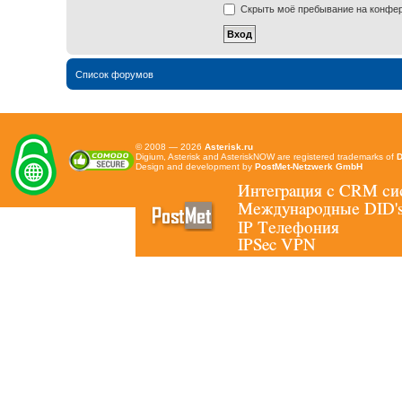
Скрыть моё пребывание на конфере
Список форумов
© 2008 — 2026
Asterisk.ru
Digium, Asterisk and AsteriskNOW are registered trademarks of
D
Design and development by
PostMet-Netzwerk GmbH