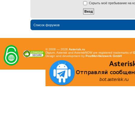
Скрыть моё пребывание на ко
Список форумов
© 2008 — 2026
Asterisk.ru
Digium, Asterisk and AsteriskNOW are registered trademarks of
D
Design and development by
PostMet-Netzwerk GmbH