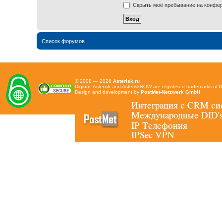
Скрыть моё пребывание на конфере
Список форумов
© 2008 — 2026
Asterisk.ru
Digium, Asterisk and AsteriskNOW are registered trademarks of
D
Design and development by
PostMet-Netzwerk GmbH