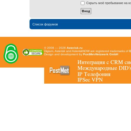
Скрыть моё пребывание на ко
Список форумов
© 2008 — 2026
Asterisk.ru
Digium, Asterisk and AsteriskNOW are registered trademarks of
D
Design and development by
PostMet-Netzwerk GmbH