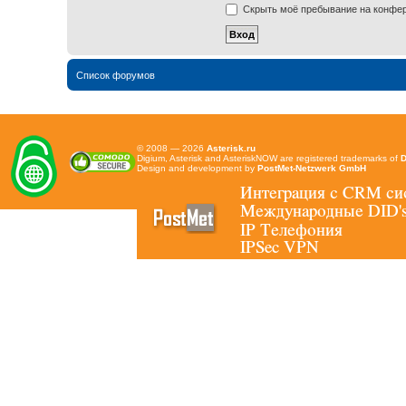
Скрыть моё пребывание на конфере
Список форумов
© 2008 — 2026
Asterisk.ru
Digium, Asterisk and AsteriskNOW are registered trademarks of
D
Design and development by
PostMet-Netzwerk GmbH