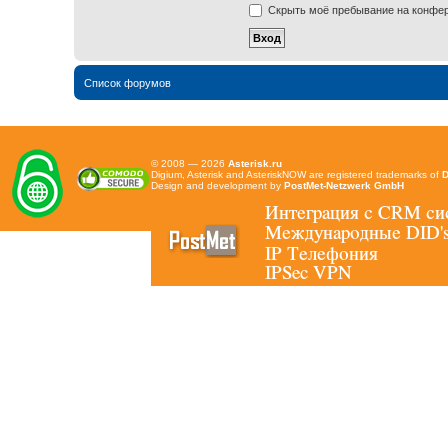
Скрыть моё пребывание на конфере
Список форумов
© 2008 — 2026
Asterisk.ru
Digium, Asterisk and AsteriskNOW are registered trademarks of
D
Design and development by
PostMet-Netzwerk GmbH