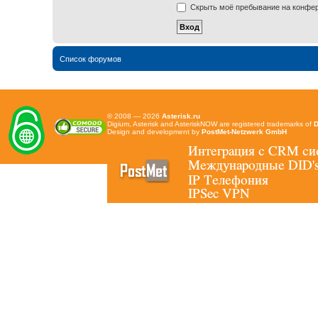
Скрыть моё пребывание на конфере
Список форумов
© 2008 — 2026
Asterisk.ru
Digium, Asterisk and AsteriskNOW are registered trademarks of
D
Design and development by
PostMet-Netzwerk GmbH