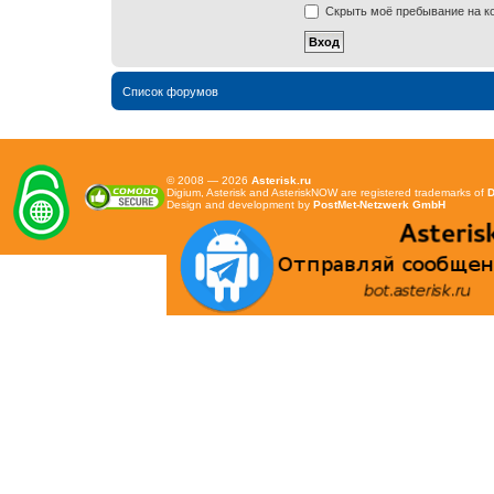
Скрыть моё пребывание на ко
Список форумов
© 2008 — 2026
Asterisk.ru
Digium, Asterisk and AsteriskNOW are registered trademarks of
D
Design and development by
PostMet-Netzwerk GmbH