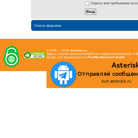
Скрыть моё пребывание на ко
Список форумов
© 2008 — 2026
Asterisk.ru
Digium, Asterisk and AsteriskNOW are registered trademarks of
D
Design and development by
PostMet-Netzwerk GmbH