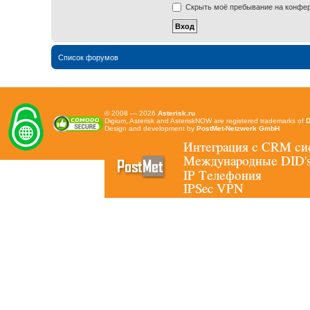
Скрыть моё пребывание на конфере
Список форумов
© 2008 — 2026
Asterisk.ru
Digium, Asterisk and AsteriskNOW are registered trademarks of
D
Design and development by
PostMet-Netzwerk GmbH