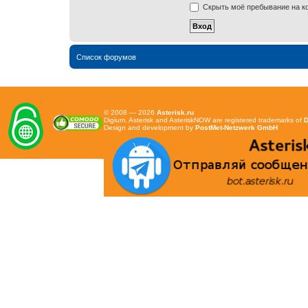
Скрыть моё пребывание на ко
Список форумов
© 2008 — 2026
Asterisk.ru
Digium, Asterisk and AsteriskNOW are registered trademarks of
D
Design and development by
PostMet-Netzwerk GmbH