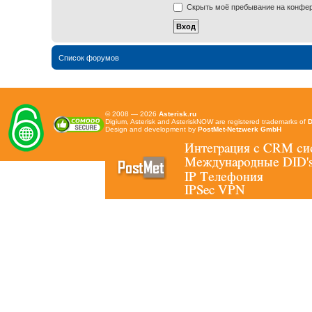
Скрыть моё пребывание на конфере
Список форумов
© 2008 — 2026
Asterisk.ru
Digium, Asterisk and AsteriskNOW are registered trademarks of
D
Design and development by
PostMet-Netzwerk GmbH