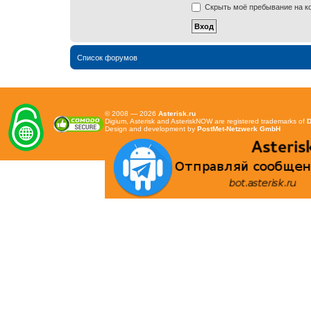
Скрыть моё пребывание на ко
Список форумов
© 2008 — 2026
Asterisk.ru
Digium, Asterisk and AsteriskNOW are registered trademarks of
D
Design and development by
PostMet-Netzwerk GmbH