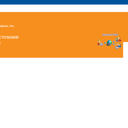
igium, Inc
.