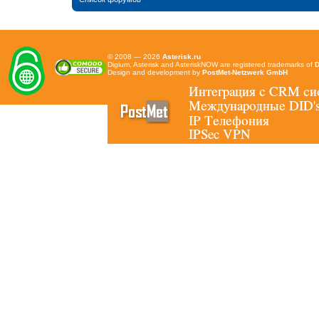
© 2008 — 2026
Asterisk.ru
Digium, Asterisk and AsteriskNOW are registered trademarks of
D
Design and development by
PostMet-Netzwerk GmbH