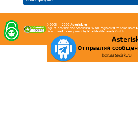
© 2008 — 2026
Asterisk.ru
Digium, Asterisk and AsteriskNOW are registered trademarks of
D
Design and development by
PostMet-Netzwerk GmbH