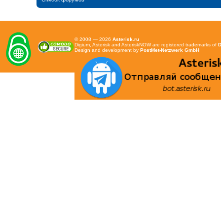
© 2008 — 2026
Asterisk.ru
Digium, Asterisk and AsteriskNOW are registered trademarks of
D
Design and development by
PostMet-Netzwerk GmbH