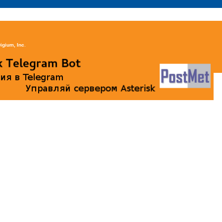
igium, Inc
.