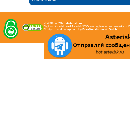
© 2008 — 2026
Asterisk.ru
Digium, Asterisk and AsteriskNOW are registered trademarks of
D
Design and development by
PostMet-Netzwerk GmbH