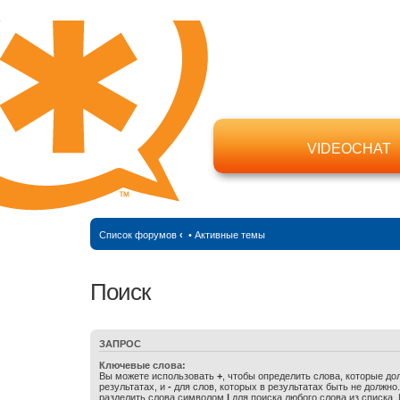
VIDEOCHAT
Список форумов
‹
•
Активные темы
Поиск
ЗАПРОС
Ключевые слова:
Вы можете использовать
+
, чтобы определить слова, которые до
результатах, и
-
для слов, которых в результатах быть не должно
разделить слова символом
|
для поиска любого слова из списка.