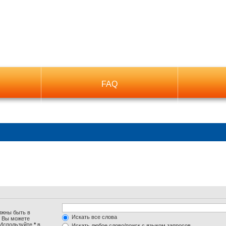
FAQ
лжны быть в
Искать все слова
. Вы можете
 Используйте
*
в
Искать любое слово/поиск с языком запросов