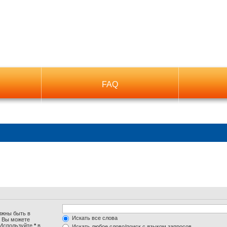
FAQ
лжны быть в
Искать все слова
. Вы можете
 Используйте
*
в
Искать любое слово/поиск с языком запросов