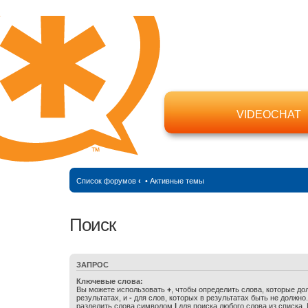
VIDEOCHAT
Список форумов
‹
•
Активные темы
Поиск
ЗАПРОС
Ключевые слова:
Вы можете использовать
+
, чтобы определить слова, которые до
результатах, и
-
для слов, которых в результатах быть не должно
разделить слова символом
|
для поиска любого слова из списка.