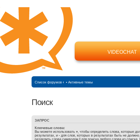
VIDEOCHAT
Список форумов
‹
•
Активные темы
Поиск
ЗАПРОС
Ключевые слова:
Вы можете использовать
+
, чтобы определить слова, которые до
результатах, и
-
для слов, которых в результатах быть не должно
разделить слова символом
|
для поиска любого слова из списка.