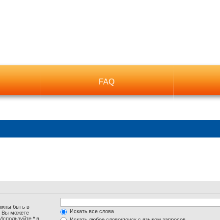
FAQ
лжны быть в
Искать все слова
. Вы можете
 Используйте
*
в
Искать любое слово/поиск с языком запросов