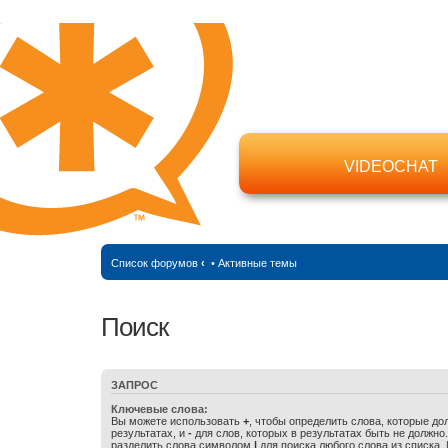
VIDEOCHAT
Список форумов
‹
•
Активные темы
Поиск
ЗАПРОС
Ключевые слова:
Вы можете использовать
+
, чтобы определить слова, которые до
результатах, и
-
для слов, которых в результатах быть не должно
разделить слова символом
|
для поиска любого слова из списка.