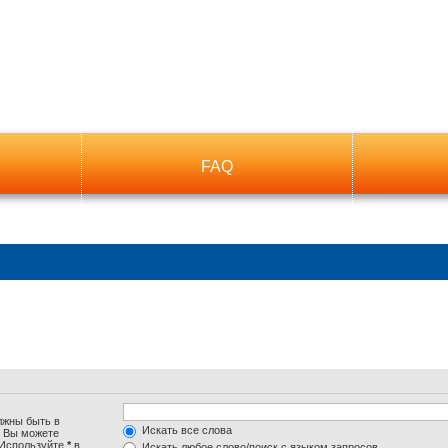
FAQ
лжны быть в
Искать все слова
. Вы можете
 Используйте
*
в
Искать любое слово/поиск с языком запросов