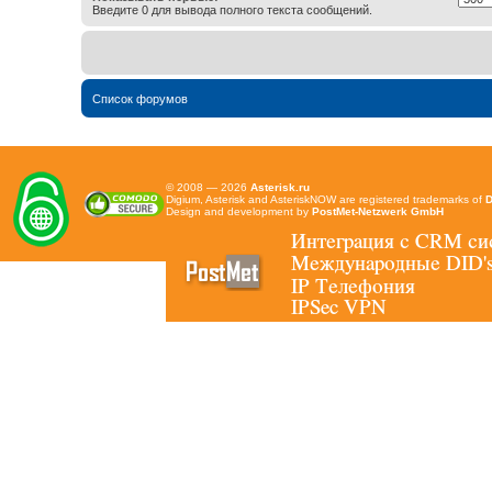
Введите 0 для вывода полного текста сообщений.
Список форумов
© 2008 — 2026
Asterisk.ru
Digium, Asterisk and AsteriskNOW are registered trademarks of
D
Design and development by
PostMet-Netzwerk GmbH