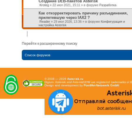
Создание DEB-пакетов Asterisk
Kroteg
»
22 июл 2021, 15:11
» в форуме
Разработка
Как откорректировать причину разъединения,
прилетевшую через IAX2 ?
Reader
»
29 июл 2026, 13:36
» в форуме
Конфигурация и
настройка Asterisk
Перейти к расширенному поиску
Список форумов
© 2008 — 2026
Asterisk.ru
Digium, Asterisk and AsteriskNOW are registered trademarks of
D
Design and development by
PostMet-Netzwerk GmbH