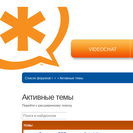
VIDEOCHAT
Список форумов
‹
‹
•
Активные темы
Активные темы
Перейти к расширенному поиску
Поиск
Расширенный поиск
ТЕМЫ