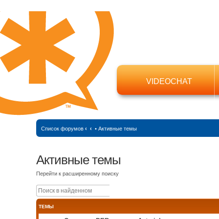
VIDEOCHAT
Список форумов
‹
‹
•
Активные темы
Активные темы
Перейти к расширенному поиску
Поиск
Расширенный поиск
ТЕМЫ