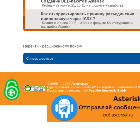
Создание DEB-пакетов Asterisk
Kroteg
»
22 июл 2021, 15:11
» в форуме
Разработка
Как откорректировать причину разъединения,
прилетевшую через IAX2 ?
Reader
»
29 июл 2026, 13:36
» в форуме
Конфигурация и
настройка Asterisk
Перейти к расширенному поиску
Список форумов
© 2008 — 2026
Asterisk.ru
Digium, Asterisk and AsteriskNOW are registered trademarks of
D
Design and development by
PostMet-Netzwerk GmbH