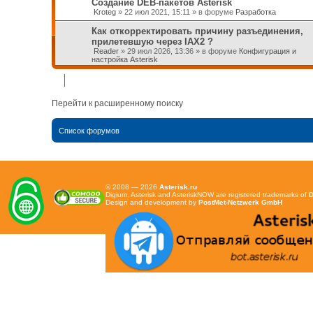
Создание DEB-пакетов Asterisk
Kroteg
»
22 июл 2021, 15:11
» в форуме
Разработка
Как откорректировать причину разъединения,
прилетевшую через IAX2 ?
Reader
»
29 июл 2026, 13:36
» в форуме
Конфигурация и
настройка Asterisk
Перейти к расширенному поиску
Список форумов
© 2008 — 2026
Asterisk.ru
Digium, Asterisk and AsteriskNOW are registered trademarks of
D
Design and development by
PostMet-Netzwerk GmbH