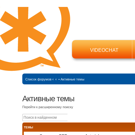
VIDEOCHAT
Список форумов
‹
‹
•
Активные темы
Активные темы
Перейти к расширенному поиску
Поиск
Расширенный поиск
ТЕМЫ