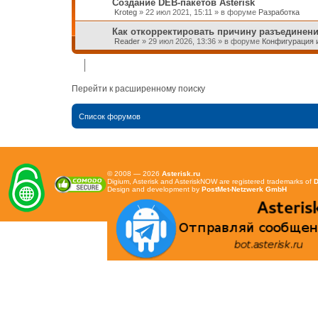
Создание DEB-пакетов Asterisk
Kroteg
»
22 июл 2021, 15:11
» в форуме
Разработка
Как откорректировать причину разъединени
Reader
»
29 июл 2026, 13:36
» в форуме
Конфигурация и
Перейти к расширенному поиску
Список форумов
© 2008 — 2026
Asterisk.ru
Digium, Asterisk and AsteriskNOW are registered trademarks of
D
Design and development by
PostMet-Netzwerk GmbH