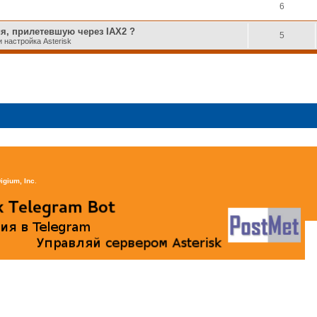
6
я, прилетевшую через IAX2 ?
5
 настройка Asterisk
igium, Inc
.