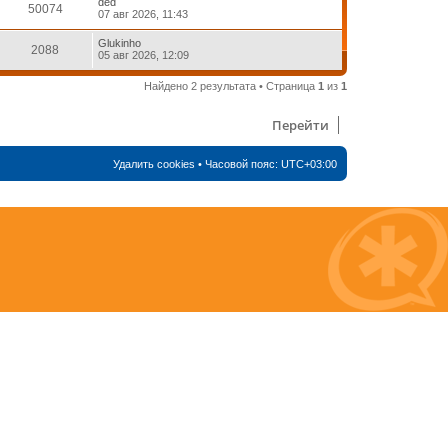
ded
50074
07 авг 2026, 11:43
Glukinho
2088
05 авг 2026, 12:09
Найдено 2 результата • Страница
1
из
1
Перейти
Удалить cookies
• Часовой пояс:
UTC+03:00