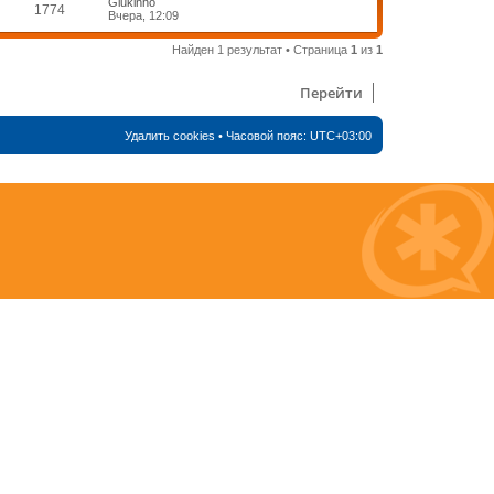
Glukinho
1774
Вчера, 12:09
Найден 1 результат • Страница
1
из
1
Перейти
Удалить cookies
• Часовой пояс:
UTC+03:00