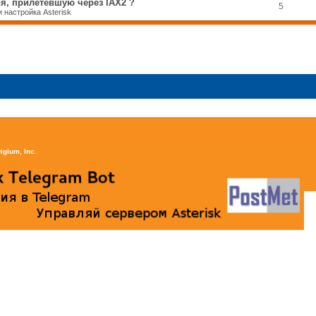
я, прилетевшую через IAX2 ?
5
 настройка Asterisk
igium, Inc
.