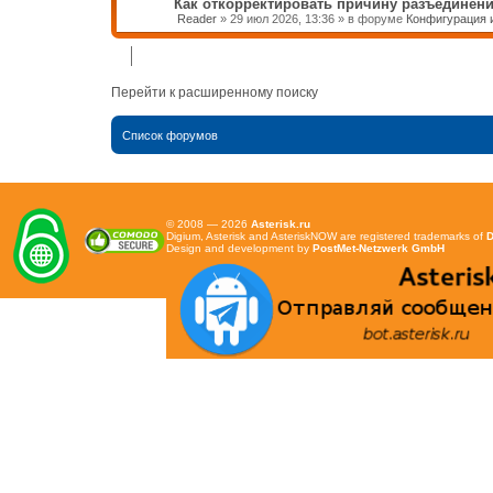
Как откорректировать причину разъединени
Reader
»
29 июл 2026, 13:36
» в форуме
Конфигурация и
Перейти к расширенному поиску
Список форумов
© 2008 — 2026
Asterisk.ru
Digium, Asterisk and AsteriskNOW are registered trademarks of
D
Design and development by
PostMet-Netzwerk GmbH