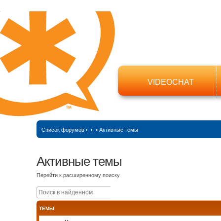
VIDEOCHAT
Список форумов
‹
‹
•
Активные темы
Активные темы
Перейти к расширенному поиску
Поиск
Расширенный поиск
ТЕМЫ