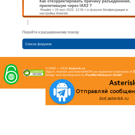
Как откорректировать причину разъединения,
прилетевшую через IAX2 ?
Reader
»
29 июл 2026, 13:36
» в форуме
Конфигурация и
настройка Asterisk
Перейти к расширенному поиску
Список форумов
© 2008 — 2026
Asterisk.ru
Digium, Asterisk and AsteriskNOW are registered trademarks of
D
Design and development by
PostMet-Netzwerk GmbH