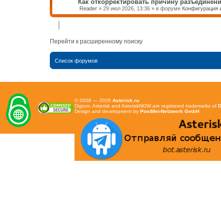
Как откорректировать причину разъединени
Reader
»
29 июл 2026, 13:36
» в форуме
Конфигурация и
Перейти к расширенному поиску
Список форумов
© 2008 — 2026
Asterisk.ru
Digium, Asterisk and AsteriskNOW are registered trademarks of
D
Design and development by
PostMet-Netzwerk GmbH