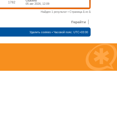
Glukinho
1782
05 авг 2026, 12:09
Найден 1 результат • Страница
1
из
1
Перейти
Удалить cookies
• Часовой пояс:
UTC+03:00