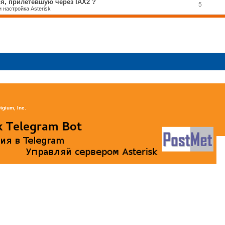
я, прилетевшую через IAX2 ?
5
 настройка Asterisk
igium, Inc
.