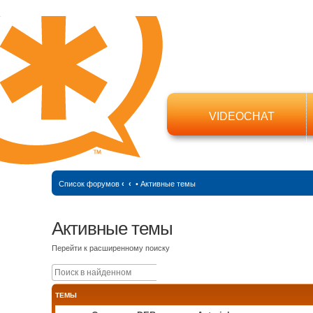
VIDEOCHAT
Список форумов
‹
‹
•
Активные темы
Активные темы
Перейти к расширенному поиску
Поиск
Расширенный поиск
ТЕМЫ