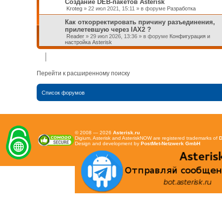
Создание DEB-пакетов Asterisk
Kroteg
»
22 июл 2021, 15:11
» в форуме
Разработка
Как откорректировать причину разъединения,
прилетевшую через IAX2 ?
Reader
»
29 июл 2026, 13:36
» в форуме
Конфигурация и
настройка Asterisk
Перейти к расширенному поиску
Список форумов
© 2008 — 2026
Asterisk.ru
Digium, Asterisk and AsteriskNOW are registered trademarks of
D
Design and development by
PostMet-Netzwerk GmbH