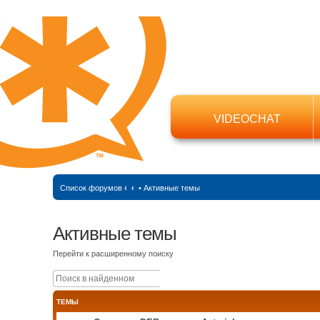
VIDEOCHAT
Список форумов
‹
‹
•
Активные темы
Активные темы
Перейти к расширенному поиску
Поиск
Расширенный поиск
ТЕМЫ