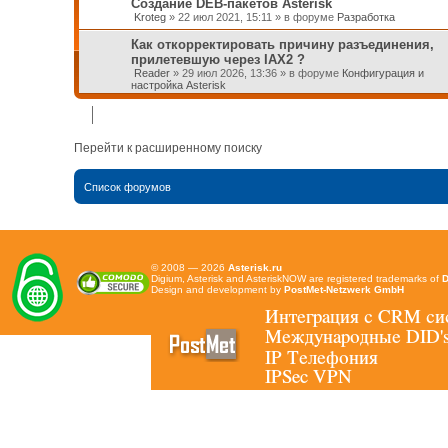
Создание DEB-пакетов Asterisk
Kroteg
»
22 июл 2021, 15:11
» в форуме
Разработка
Как откорректировать причину разъединения,
прилетевшую через IAX2 ?
Reader
»
29 июл 2026, 13:36
» в форуме
Конфигурация и
настройка Asterisk
Перейти к расширенному поиску
Список форумов
© 2008 — 2026
Asterisk.ru
Digium, Asterisk and AsteriskNOW are registered trademarks of
D
Design and development by
PostMet-Netzwerk GmbH