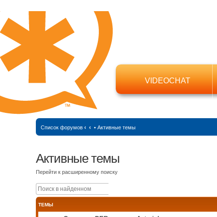
VIDEOCHAT
Список форумов
‹
‹
•
Активные темы
Активные темы
Перейти к расширенному поиску
Поиск
Расширенный поиск
ТЕМЫ