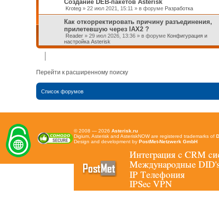
Создание DEB-пакетов Asterisk
Kroteg
»
22 июл 2021, 15:11
» в форуме
Разработка
Как откорректировать причину разъединения,
прилетевшую через IAX2 ?
Reader
»
29 июл 2026, 13:36
» в форуме
Конфигурация и
настройка Asterisk
Перейти к расширенному поиску
Список форумов
© 2008 — 2026
Asterisk.ru
Digium, Asterisk and AsteriskNOW are registered trademarks of
D
Design and development by
PostMet-Netzwerk GmbH