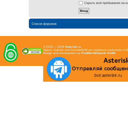
Скрыть моё пребывание на ко
Список форумов
© 2008 — 2026
Asterisk.ru
Digium, Asterisk and AsteriskNOW are registered trademarks of
D
Design and development by
PostMet-Netzwerk GmbH