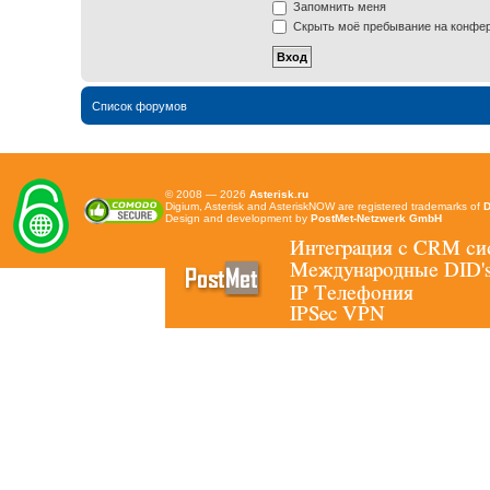
Запомнить меня
Скрыть моё пребывание на конфере
Список форумов
© 2008 — 2026
Asterisk.ru
Digium, Asterisk and AsteriskNOW are registered trademarks of
D
Design and development by
PostMet-Netzwerk GmbH