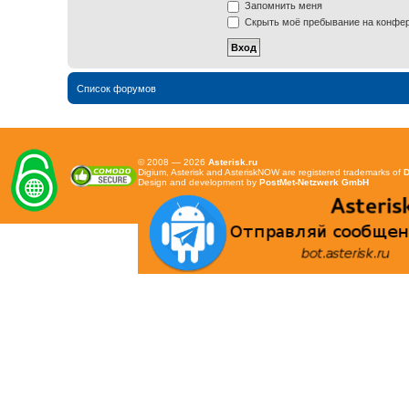
Запомнить меня
Скрыть моё пребывание на конфере
Список форумов
© 2008 — 2026
Asterisk.ru
Digium, Asterisk and AsteriskNOW are registered trademarks of
D
Design and development by
PostMet-Netzwerk GmbH