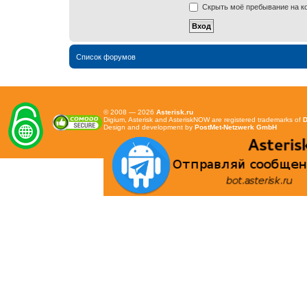
Скрыть моё пребывание на ко
Список форумов
© 2008 — 2026
Asterisk.ru
Digium, Asterisk and AsteriskNOW are registered trademarks of
D
Design and development by
PostMet-Netzwerk GmbH