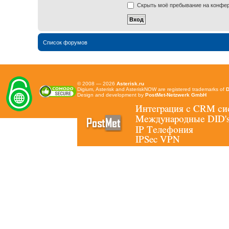
Скрыть моё пребывание на конфере
Список форумов
© 2008 — 2026
Asterisk.ru
Digium, Asterisk and AsteriskNOW are registered trademarks of
D
Design and development by
PostMet-Netzwerk GmbH