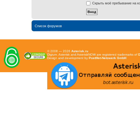
Скрыть моё пребывание на ко
Список форумов
© 2008 — 2026
Asterisk.ru
Digium, Asterisk and AsteriskNOW are registered trademarks of
D
Design and development by
PostMet-Netzwerk GmbH